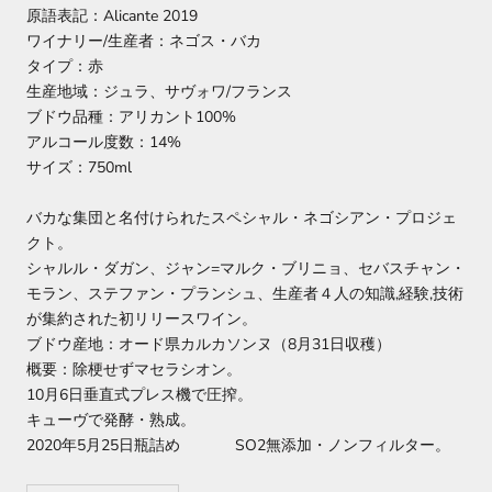
原語表記：Alicante 2019
ワイナリー/生産者：ネゴス・バカ
タイプ：赤
生産地域：ジュラ、サヴォワ/フランス
ブドウ品種：アリカント100%
アルコール度数：14%
サイズ：750ml
バカな集団と名付けられたスペシャル・ネゴシアン・プロジェ
クト。
シャルル・ダガン、ジャン=マルク・ブリニョ、セバスチャン・
モラン、ステファン・プランシュ、生産者４人の知識,経験,技術
が集約された初リリースワイン。
ブドウ産地：オード県カルカソンヌ（8月31日収穫）
概要：除梗せずマセラシオン。
10月6日垂直式プレス機で圧搾。
キューヴで発酵・熟成。
2020年5月25日瓶詰め SO2無添加・ノンフィルター。