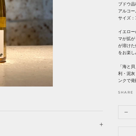
ブドウ品
アルコー
サイズ：7
イエロー
マが拡が
が溶けた
をお楽し
「海と貝
利・泥灰
ンクで発
SHARE