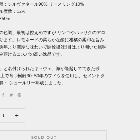
種：シルヴァネール90% リースリング10%
ル度数：12%
50m
の色調、最初は控えめですが リンゴやハッサクのアロ
ります。レモネードの柔らかな酸に柑橘の柔和な旨み
例年より濃厚な味わいで開栓後2日目はより開いた風味
み頂けるコスパの高い逸品です。
」と名付けられたキュヴェ、海が隆起してできた砂
 土で育つ樹齢30~50年のブドウを使用し、セメントタ
酵・ シュールリー熟成しました。
SOLD OUT