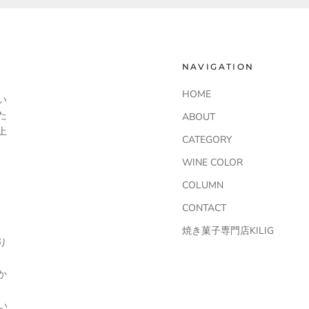
NAVIGATION
HOME
い
た
ABOUT
上
CATEGORY
WINE COLOR
COLUMN
CONTACT
焼き菓子専門店KILIG
り
か
い