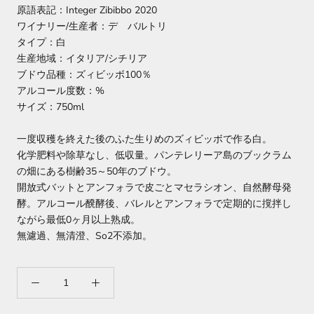
原語表記：Integer Zibibbo 2020
ワイナリー/生産者：デ バルトリ
タイプ：白
生産地域：イタリア/シチリア
ブドウ品種：ズィビッボ100％
アルコール度数：%
サイズ：750ml
一度収穫を終えた後のふた生りめのズィビッボで作る白。
化学肥料や除草なし、低収量。パンテレリーア島のブックラム
の畑にある樹齢35～50年のブドウ。
開放式バットとアンフォラで皮ごとマセラシオン、自然酵母発
酵。アルコール醗酵後、バレルとアンフォラで定期的に撹拌し
ながら最低0ヶ月以上熟成。
無濾過、無清澄、So2不添加。