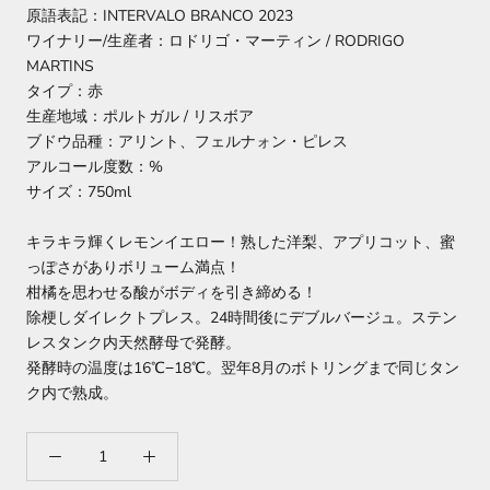
原語表記：INTERVALO BRANCO 2023
ワイナリー/生産者：ロドリゴ・マーティン / RODRIGO
MARTINS
タイプ：赤
生産地域：ポルトガル / リスボア
ブドウ品種：アリント、フェルナォン・ピレス
アルコール度数：%
サイズ：750ml
キラキラ輝くレモンイエロー！熟した洋梨、アプリコット、蜜
っぽさがありボリューム満点！
柑橘を思わせる酸がボディを引き締める！
除梗しダイレクトプレス。24時間後にデブルバージュ。ステン
レスタンク内天然酵母で発酵。
発酵時の温度は16℃−18℃。翌年8月のボトリングまで同じタン
ク内で熟成。