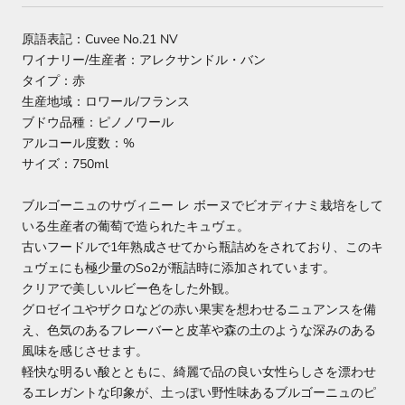
原語表記：Cuvee No.21 NV
ワイナリー/生産者：アレクサンドル・バン
タイプ：赤
生産地域：ロワール/フランス
ブドウ品種：ピノノワール
アルコール度数：%
サイズ：750ml
ブルゴーニュのサヴィニー レ ボーヌでビオディナミ栽培をして
いる生産者の葡萄で造られたキュヴェ。
古いフードルで1年熟成させてから瓶詰めをされており、このキ
ュヴェにも極少量のSo2が瓶詰時に添加されています。
クリアで美しいルビー色をした外観。
グロゼイユやザクロなどの赤い果実を想わせるニュアンスを備
え、色気のあるフレーバーと皮革や森の土のような深みのある
風味を感じさせます。
軽快な明るい酸とともに、綺麗で品の良い女性らしさを漂わせ
るエレガントな印象が、土っぽい野性味あるブルゴーニュのピ