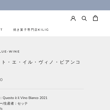
CT
焼き菓子専門店KILIG
CT
焼き菓子専門店KILIG
LUE-WINE
スト・エ・イル・ヴィノ・ビアンコ
90
esto è il Vino Bianco 2021
ー/生産者：セッテ
白