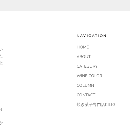
NAVIGATION
HOME
い
た
ABOUT
上
CATEGORY
WINE COLOR
COLUMN
CONTACT
焼き菓子専門店KILIG
り
か