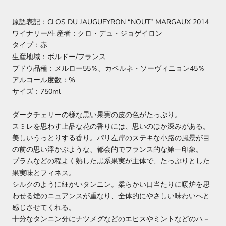
原語表記：CLOS DU JAUGUEYRON “NOUT” MARGAUX 2014
ワイナリー/生産者：クロ・デュ・ジョゲイロン
タイプ：赤
生産地域：ボルドー/フランス
ブドウ品種：メルロー55％、カベルネ・ソーヴィニョン45％
アルコール度数：%
サイズ：750ml
ダークチェリーの様な黒い果実の皮の色がたっぷり。
スミレを思わす上品な花の香りには、思いのほか深みがある。
美しいうっとりする香り。パリ左岸のステキな小路の風景が目
の前の思い浮かぶような、都会的でフランス的な第一印象。
プラムなどの程よく熟した黒系果実が主体で、たっぷりとした
果実味とフィネス。
シルクのように細かいタンニン。柔らかい口当たりに暖炉を思
わせる煙のニュアンスが重なり、全体的にやさしい味わいへと
感じさせてくれる。
十分なタンニン分にナツメグなどのエピスやミントなどのハ－