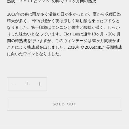
熟成：３５０Lと２２５Lの樽で３０ヶ月間の熟成
2016年の春は雨が多く湿気た日が多かったが、夏から収穫日迄
晴天が多く、日中は暖かく夜は涼しく熟し酸も乗ったブドウと
なりました。第一印象はタンニンと果実と酸味が濃く、しっか
りした味わいとなっています。Clos Leoは通常18ヶ月～20ヶ月
間の樽熟成を行いますが、このヴィンテージは30ヶ月間寝かす
ことにより熟成感を出しました。2010年や2005に似た長期熟成
に向いたワインとなりました。
SOLD OUT