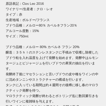
原語表記：Clos Leo 2016
ワイナリー/生産者：クロ・レオ
タイプ：赤
生産地域：ボルドー/フランス
ブドウ品種：メルロー80％ カベルネフラン20％
アルコール度数：15%
サイズ：750ml
ブドウ品種：メルロー 80% カベルネ フラン 20%
醸造：３５ｈｌのステンレスタンクに手積みで収穫し除梗した
ブドウ粒を入れ温度を上げて発酵を始めます。発酵中はルモン
タージュとピジャージュを行いブドウの果実の抽出を行いま
す。
発酵終了後にマセラションと言いブドウの皮や種をワインの中
に沈めタンニンやストラクチャーの構成を行います。
タンクに入っている期間は約４週間その後樽に移し春のマロラ
クティック発酵を待つ。
マロラクティック発酵が終わるとボトリング迄に数回澱引きを
行いワインに複雑味を与えます。