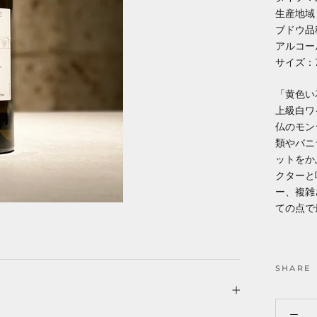
生産地域
ブドウ品
アルコー
サイズ：7
「黄色い
上級白ワ
仏のモン
類やバニ
ットをか
クターと
ー、複雑
ての点で
SHARE