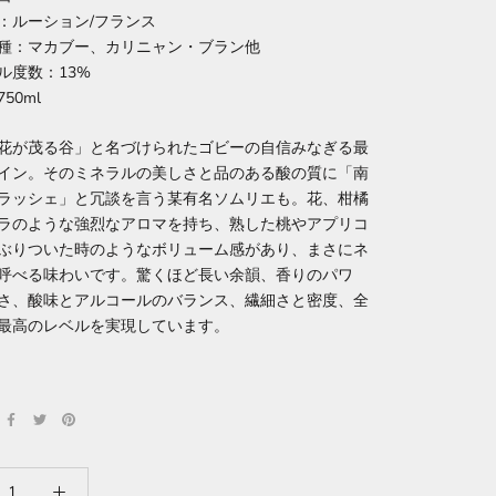
：ルーション/フランス
種：マカブー、カリニャン・ブラン他
ル度数：13%
50ml
花が茂る谷」と名づけられたゴビーの自信みなぎる最
イン。そのミネラルの美しさと品のある酸の質に「南
ラッシェ」と冗談を言う某有名ソムリエも。花、柑橘
ラのような強烈なアロマを持ち、熟した桃やアプリコ
ぶりついた時のようなボリューム感があり、まさにネ
呼べる味わいです。驚くほど長い余韻、香りのパワ
さ、酸味とアルコールのバランス、繊細さと密度、全
最高のレベルを実現しています。