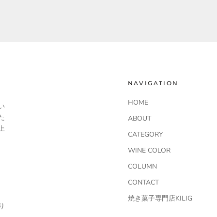
NAVIGATION
HOME
い
た
ABOUT
上
CATEGORY
WINE COLOR
COLUMN
CONTACT
焼き菓子専門店KILIG
り