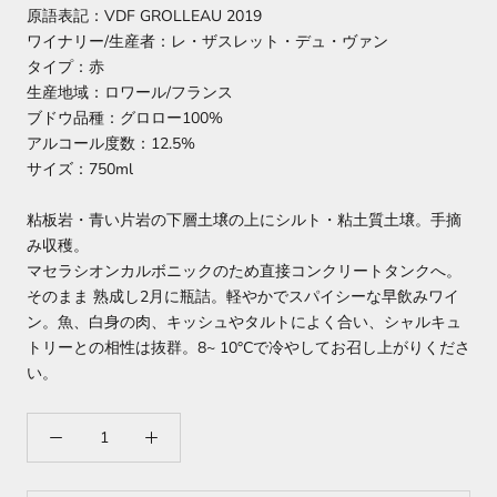
原語表記：VDF GROLLEAU 2019
ワイナリー/生産者：レ・ザスレット・デュ・ヴァン
タイプ：赤
生産地域：ロワール/フランス
ブドウ品種：グロロー100%
アルコール度数：12.5%
サイズ：750ml
粘板岩・青い片岩の下層土壌の上にシルト・粘土質土壌。手摘
み収穫。
マセラシオンカルボニックのため直接コンクリートタンクへ。
そのまま 熟成し2月に瓶詰。軽やかでスパイシーな早飲みワイ
ン。魚、白身の肉、キッシュやタルトによく合い、シャルキュ
トリーとの相性は抜群。8~ 10°Cで冷やしてお召し上がりくださ
い。