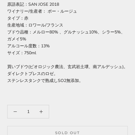
原語表記：SAN JOSE 2018
ワイナリー/生産者： ポー・ルージュ
タイプ：赤
生産地域：
ロワール
/フランス
ブドウ品種：
メルロー80% 、
グルナッシュ10%、
シラー5%、
ガメイ5%
アルコール度数：13%
サイズ：750ml
買いブドウ(ビオロジック農法、玄武岩土壌、南アルデッシュ)。
ダイレクトプレスのロゼ。
ステンレスタンクで熟成しSO2無添加。
SOLD OUT