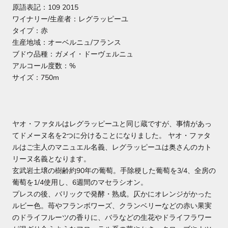
原語表記：
109 2015
ワイナリー/生産者：レグラッピーユ
タイプ：赤
生産地域：オーベルニュ/フランス
ブドウ品種：ガメイ・ドーヴェルニュ
アルコール度数：%
サイズ：750m
ヤオ・ファタルはレグラッピーユと同じ蔵ですが、事情があっ
てドメーヌ名を2つに分けることになりました。 ヤオ・ファタ
ルはご主人のマニュエル名義、レグラッピーユは奥さんのカト
リーヌ名義となります。
玄武岩土壌の樹齢約90年の葡萄。手除梗した葡萄を3/4、全房の
葡萄を1/4使用し、6週間のマセラシオン。
プレスの後、バリックで発酵・熟成。仄かにオレンジがかった
ルビー色。苺やフランボワーズ、クランベリーなどの赤い果実
のドライフルーツの香りに、バラなどの生花やドライフラワー