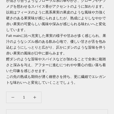
が混ざり合うようなフローラル系の華やかさ、クローブやナツ
メグを想わせるスパイス香がアクセントのように加わります。
以前はフィーヌのように黒系果実の果皮のような風味や力強く
硬さのある果実味が感じられましたが、熟成によりしなやかで
赤い果実の可愛らしい風味や深みが感じられる味わいへと変化
しています。
Fait mainに比べ充実した果実の様子や甘みが多く感じられ、果
汁のようなシズル感のある飲み心地で、優しい甘さが舌を包み
込むようにしっとりと広がり、仄かにダシのような旨味を伴う
赤い果実の風味が口中に膨らみます。
鰹ダシのような旨味やスパイスなどが加わることで全体に複雑
さと深みを与え、アフターに進むにつれやや重心の低い落ち着
いた印象を感じさせます。
この先の熟成も期待が湧く緻密さを持ち、更に繊細でエレガン
トな味わいへと変化していくことでしょう。