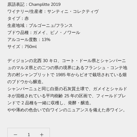
原語表記：Champlitte 2019
ワイナリー/生産者：サンティニ・コレクティヴ
タイプ：赤
生産地域：ブルゴーニュ/フランス
ブドウ品種：
ガメイ、
ピノ・ノワール
アルコール度数：13%
サイズ：750ml
ディジョンの北西 30 キロ、コート・ドール県とシャンパーニ
ュのマルヌ県との二つの県の境界にあるフランシュ・コンテ地
方の村シャンプリットで 1985 年からビオで栽培されている畑
のブドウから醸造。
シャンパーニュと同じ白亜の石灰質土壌で、ガメイとシャルド
ネが混植されている平均樹齢 25 年の区画で、フィールドブレ
ンドで 2 品種を一緒に収穫し、発酵・醸造。
やや薄めの色合いで白ワインのニュアンスを備えた赤ワイン。