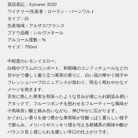
原語表記：Sylvaner 2020
ワイナリー/生産者：ローラン・バーンワルト
タイプ：白
生産地域：アルザス/フランス
ブドウ品種：シルヴァネール
アルコール度数：%
サイズ：750ml
中程度のレモンイエロー。
白桃やプラムのコンポート、和柑橘のコンフィチュールなどの
甘やかで優しく薫り立つ果実の香りに、白い花の華やぐ様子や
フレッシュハーブのニュアンスが加わり、明るく晴れやかなイ
メージを抱きます。
舌先に熟した果実を頬張ったような甘みが感じられ馴染み易い
アタックで、フルーツポンチを想わせるフルーティーな風味が
小気味良い酸と絡み合いながら、伸びやかに広がります。
かぐわしい香りを放つ豊かな果実味が甘酸っぱく愛らしい様子
で膨らみ、メリハリやスッキリ感を与える柑橘系の風味や酸が
バランス良く感じられる優しい辛口の仕上がりです。