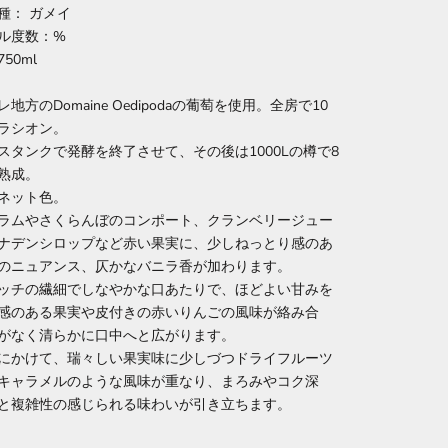
種： ガメイ
ル度数：%
50ml
地方のDomaine Oedipodaの葡萄を使用。全房で10
ラシオン。
スタンクで発酵を終了させて、その後は1000Lの樽で8
熟成。
ネット色。
ラムやさくらんぼのコンポート、クランベリージュー
ナデンシロップなど赤い果実に、少しねっとり感のあ
のニュアンス、仄かなバニラ香が加わります。
ッチの繊細でしなやかな口あたりで、ほどよい甘みを
感のある果実や皮付きの赤いりんごの風味が絡み合
がなく清らかに口中へと広がります。
にかけて、瑞々しい果実味に少しづつドライフルーツ
キャラメルのような風味が重なり、まろみやコク深
と複雑性の感じられる味わいが引き立ちます。