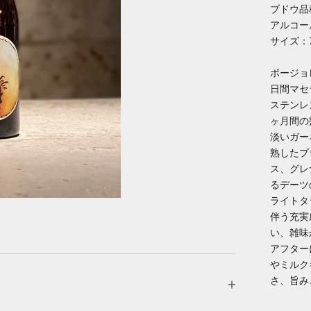
ブドウ品
アルコー
サイズ：7
ボージョレ
日間マセ
ステンレ
ヶ月間の
淡いガー
熟したプ
ス、グレ
るデーツ
ライトタ
伴う充実
い、雑味
アフター
やミルク
さ、旨み