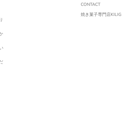
CONTACT
焼き菓子専門店KILIG
り
か
い
だ