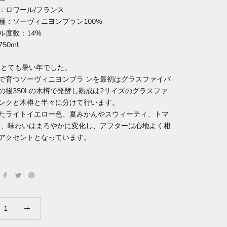
：ロワール/フランス
種：ソーヴィニヨンブラン100%
ル度数：14%
50ml
年はとても暑い年でした。
で育つソーヴィニヨンブラ ンを最初はグラスファイバ
の後350Lの木樽で発酵し熟成は2サイズのグラスファ
ンクと木樽と半々に分けて行います。
たライトイエロー色、夏みかんやスウィーティ、トマ
り、味わいはまろやかに変化し、アフターは心地よく柑
アクセントとなっています。