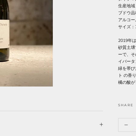
生産地域
ブドウ品
アルコー
サイズ：7
2019
砂質土壌
ーで、そ
イバータ
緑を帯び
ト の香
橘の酸が
SHARE