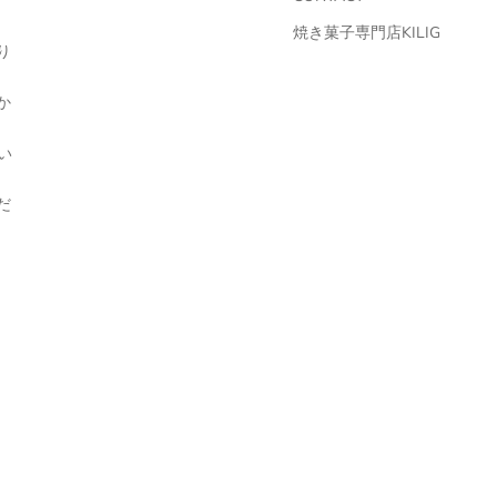
焼き菓子専門店KILIG
り
か
い
だ