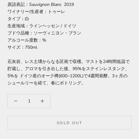
原語表記：Sauvignon Blanc 2019
ワイナリー/生産者：トゥーレ
タイプ：白
生産地域：ラインヘッセン / ドイツ
ブドウ品種：ソーヴィニヨン・ブラン
アルコール度数：%
サイズ：750ml
石灰岩、レス土壌からなる区画で収穫。マストを24時間低温で
貯蔵し、アロマを引き出した後、
95
%をステインレスタンク、
5
%を ドイツ産のオーク樽(
600~1200L)
で
4
週間発酵。
3
ヶ月の
シュールリーを経て、春にボトリング。
SOLD OUT