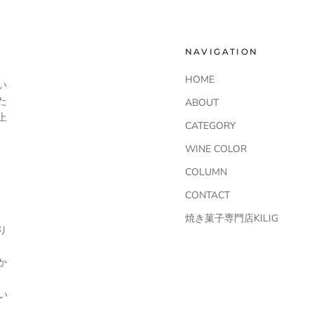
NAVIGATION
HOME
い
た
ABOUT
上
CATEGORY
WINE COLOR
COLUMN
CONTACT
焼き菓子専門店KILIG
り
か
い