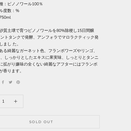
種：ピノノワール100％
ル度数：%
50ml
砂質土壌で育つピノノワールを80%除梗し15日間醸
メントタンクで発酵、アンフォラでマロラクティック発
しまし た。
ある綺麗なガーネット色、フランボワーズやリンゴ、
り、しっかりとしたエキスに果実味、しっとりとタンニ
に拡がり嫌味の全くない綺麗なアフターにはフランボ
が香ります。
SOLD OUT