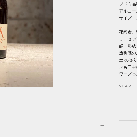
ブドウ品
アルコー
サイズ：7
花崗岩、
し、セ 
酵・熟成
透明感の
土 の香
ンも口中
ワーズ香
SHARE