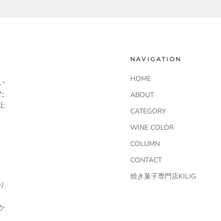
NAVIGATION
HOME
い
た
ABOUT
上
CATEGORY
WINE COLOR
COLUMN
CONTACT
焼き菓子専門店KILIG
り
か