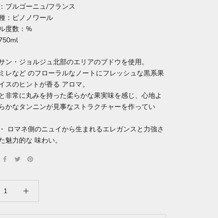
：ブルゴーニュ/フランス
種：ピノノワール
ル度数：%
50ml
サン・ジョルジュ北部のエリアのブドウを使用。
スミレなど のフローラルなノートにフレッシュな黒系果
゚イスのヒントが香る アロマ。
と非常に丸みを持った柔らかな果実味を感じ、心地よ
らかなタンニンが見事なストラクチャーを作ってい
ヌ・ ロマネ側のニュイから生まれるエレガンスと力強さ
した魅力的な 味わい。