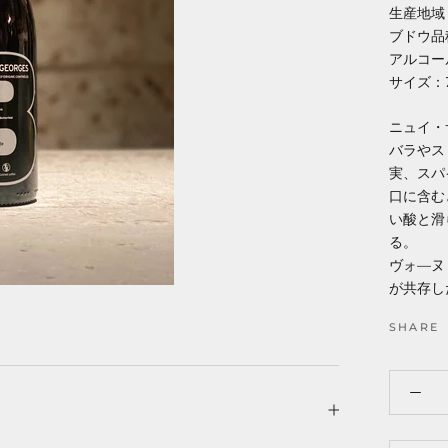
生産地域
ブドウ品
アルコー
サイズ：7
ニュイ・
バラや
実、スハ
口に含む
い酸と滑
る。
ヴォ―
が共存
SHARE