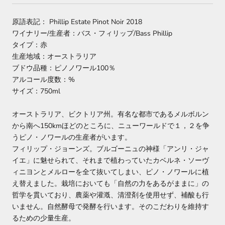
原語表記： Phillip Estate Pinot Noir 2018
ワイナリー/生産者：
バス・フィリップ/Bass Phillip
タイプ：赤
生産地域：オーストラリア
ブドウ品種：
ピノノワール
100％
アルコール度数：%
サイズ：750ml
オーストラリア、ビクトリア州。有名な都市であるメルボルン
から南へ150kmほどのところに、ニューワールドで１，２を争
うピノ・ノワールの生産者がいます。
フィリップ・ジョーンズ。ブルゴーニュの神様「アンリ・ジャ
イエ」に魅せられて、それまで植わっていたカベルネ・ソーヴ
ィニヨンとメルローを全て抜いてしまい、ピノ・ノワールに植
え替えました。栽培においても「自然の力をあるがままに」の
哲学を貫いており、農薬や灌漑、清澄剤を使用せず、補酸も行
いません。自然酵母で発酵を行います。そのこだわりを維持す
るための少量生産。