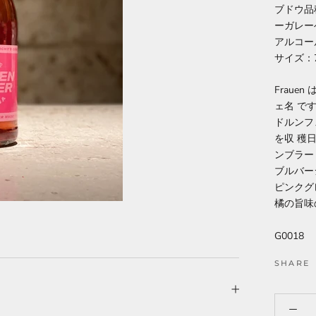
ブドウ品
ーガレー
アルコー
サイズ：7
Frau
ェ名 で
ドルンフ
を収 穫
ンブラー
ブルバー
ピンクグ
橘の旨味
G0018
SHARE