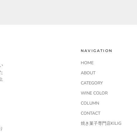
NAVIGATION
HOME
い
た
ABOUT
上
CATEGORY
WINE COLOR
COLUMN
CONTACT
焼き菓子専門店KILIG
り