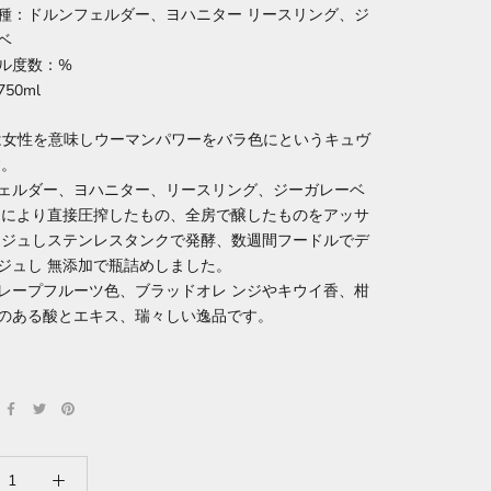
種：ドルンフェルダー、ヨハニター リースリング、ジ
ベ
ル度数：%
50ml
en は女性を意味しウーマンパワーをバラ色にというキュヴ
す。
ェルダー、ヨハニター、リースリング、ジーガレーベ
日により直接圧搾したもの、全房で醸したものをアッサ
 ジュしステンレスタンクで発酵、数週間フードルでデ
ジュし 無添加で瓶詰めしました。
レープフルーツ色、ブラッドオレ ンジやキウイ香、柑
のある酸とエキス、瑞々しい逸品です。