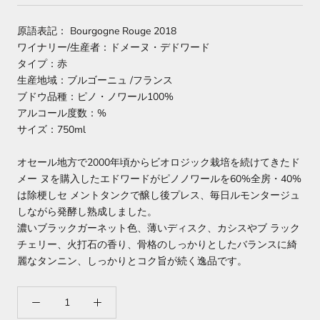
原語表記： Bourgogne Rouge 2018
ワイナリー/生産者：ドメーヌ・デドワード
タイプ：赤
生産地域：ブルゴーニュ /フランス
ブドウ品種：ピノ・ノワール100%
アルコール度数：%
サイズ：750ml
オセール地方で2000年頃からビオロジック栽培を続けてきたド
メー ヌを購入したエドワードがピノノワールを60%全房・40%
は除梗しセ メントタンクで醸し後プレス、毎日ルモンタージュ
しながら発酵し熟成しました。
濃いブラックガーネット色、薄いディスク、カシスやブ ラック
チェリー、火打石の香り、骨格のしっかりとしたバランスに綺
麗なタンニン、しっかりとコク旨が続く逸品です。