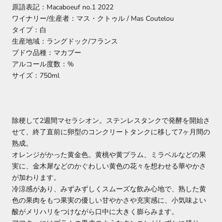
原語表記：Macaboeuf no.1 2022
ワイナリー/生産者：マス・クトゥル / Mas Coutelou
タイプ：白
生産地域：ラングドック/フランス
ブドウ品種：マカブー
アルコール度数：%
サイズ：750ml
除梗して2週間マセラシオン。ステンレスタンクで発酵を開始さ
せて、終了直前に卵型のコンクリートタンクに移して7ヶ月間の
熟成。
オレンジがかった黄金色。黄桃や黄プラム、ミラベルなどの果
実に、金木犀などのかぐわしい黄色の花々を想わせる華やかさ
が加わります。
冷涼感があり、みずみずしくスムーズな飲み心地で、熟した黄
色の果肉をもつ果実の優しい甘やかさや充実感に、小気味よい
酸がメリハリをつけながら口中に大きく膨らみます。