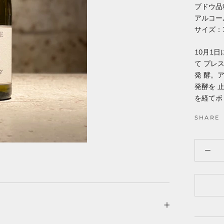
ブドウ品
アルコー
サイズ：7
10月1
て プレ
発 酵。
発酵を 
を経てボ
SHARE