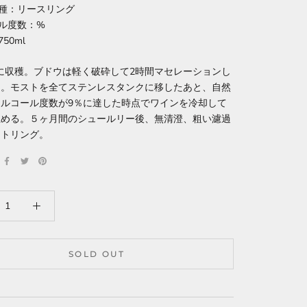
種：リースリング
ル度数：%
50ml
日に収穫。ブドウは軽く破砕して2時間マセレーションし
ス。モストを全てステンレスタンクに移したあと、自然
アルコール度数が9％に達した時点でワインを冷却して
止める。５ヶ月間のシュールリー後、無清澄、粗い濾過
 トリング。
SOLD OUT