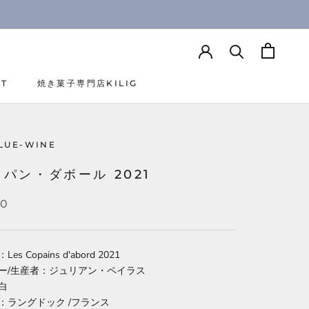
CT
焼き菓子専門店KILIG
CT
焼き菓子専門店KILIG
LUE-WINE
パン・ダボール 2021
30
s Copains d'abord
2021
ー/生産者：
ジュリアン・ペイラス
白
：ラングドック /フランス