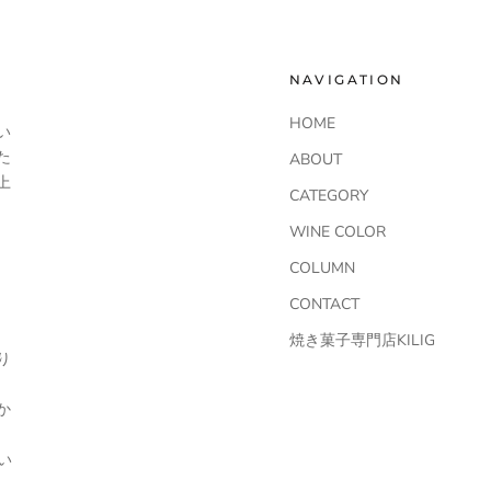
NAVIGATION
HOME
い
た
ABOUT
上
CATEGORY
WINE COLOR
COLUMN
CONTACT
焼き菓子専門店KILIG
り
か
い