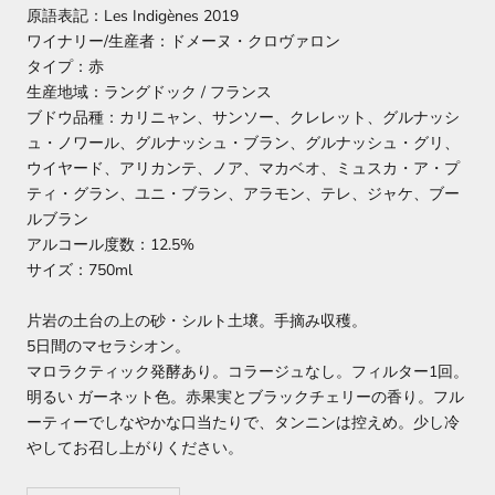
原語表記：Les Indigènes 2019
ワイナリー/生産者：
ドメーヌ・クロヴァロン
タイプ：赤
生産地域：ラングドック / フランス
ブドウ品種：
カリニャン、サンソー、クレレット、グルナッシ
ュ・ノワール、グルナッシュ・ブラン、グルナッシュ・グリ、
ウイヤード、アリカンテ、ノア、マカベオ、ミュスカ・ア・プ
ティ・グラン、ユニ・ブラン、アラモン、テレ、ジャケ、ブー
ルブラン
アルコール度数：12.5%
サイズ：750ml
片岩の土台の上の砂・シルト土壌。手摘み収穫。
5日間のマセラシオン。
マロラクティック発酵あり。コラージュなし。フィルター1回。
明るい ガーネット色。赤果実とブラックチェリーの香り。フル
ーティーでしなやかな口当たりで、タンニンは控えめ。少し冷
やしてお召し上がりください。