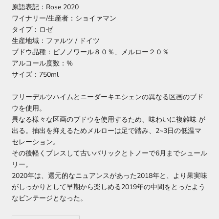
原語表記：Rose 2020
ワイナリー/生産者：ショイァマン
タイプ：ロゼ
生産地域：ファルツ / ドイツ
ブドウ品種：ピノノワール８０％、メルロー２０％
アルコール度数：%
サイズ：750ml
フリーデルツハイムとニーダーキエシェンの異なる区画のブド
ウを使用。
異なる様々な区画のブドウを使用するため、味わいに複雑味 が
出る。抽出を抑えるためメルローは足で踏み、2~3日の低温マ
セレーション。
その後軽くプレスして古いバリックとトノーで6月までシュール
リー。
2020年は、還元的なニュアンスがあった2018年と、より果実味
がしっかりとして早期から楽しめる2019年の中間をとったよう
なビンテージとなった。