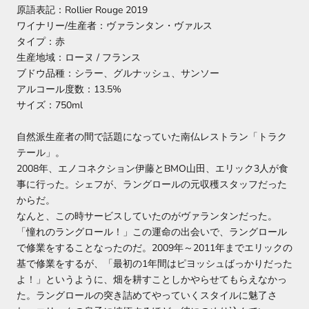
原語表記：Rollier Rouge 2019
ワイナリー/生産者：ヴァランタン・ヴァルス
タイプ：赤
生産地域：ローヌ / フランス
ブドウ品種：シラー、グルナッシュ、サンソー
アルコール度数：13.5%
サイズ：750ml
自然派生産者の間で話題になっていた南仏レストラン「トラク
テール」。
2008年、エノコネクション伊藤とBMO山田、エリック3人が食
事に行った。シェフが、ラングロールの元収穫スタッフだった
からだ。
なんと、この時サービスしていたのがヴァランタンだった。
「憧れのラングロール！」この運命の出会いで、ラングロール
で修業をすることなったのだ。2009年～2011年までエリックの
基で修業をするが、「最初の1年間はピヨッシュばっかりだった
よ！」というように、畑を耕すことしかやらせてもらえなかっ
た。ラングロールの突き詰めてやっていくスタイルに魅了さ