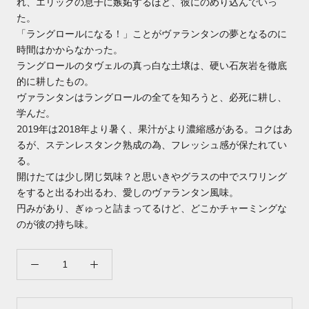
れ、エリックの息子に嫉妬するほど、彼にのめり込んでいっ
た。
「ラングロールになる！」ことがヴァランタンの夢となるのに
時間はかからなかった。
ラングロールのタヴェルの真っ白な土壌は、硬い石灰岩を徹底
的に耕したもの。
ヴァランタンはラングロールの全てを知ろうと、必死に耕し、
学んだ。
2019年は2018年より暑く、果汁がより濃縮感がある。コクはあ
るが、ステンレスタンク熟成の為、フレッシュ感が保たれてい
る。
開けたては少し閉じ気味？と思いきやグラスの中でスワリング
をすると出るわ出るわ、愛しのヴァランタン風味。
円みがあり、ぎゅっと詰まってるけど、どこかチャーミングな
のが彼の持ち味。