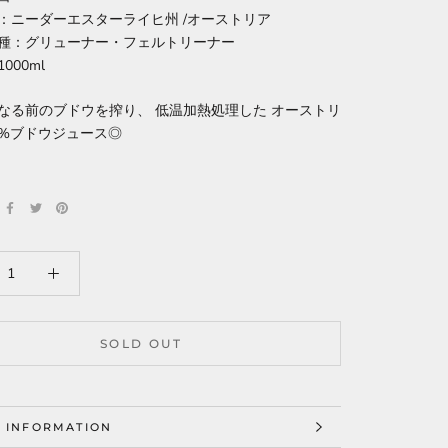
：ニーダーエスターライヒ州 /オーストリア
種：グリューナー・フェルトリーナー
000ml
なる前のブドウを搾り、 低温加熱処理した オーストリ
00%ブドウジュース◎
SOLD OUT
 INFORMATION
 IMAGES