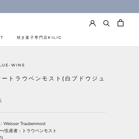
CT
焼き菓子専門店KILIG
CT
焼き菓子専門店KILIG
LUE-WINE
サートラウベンモスト(白ブドウジュ
6
eisser Traubenmost
ー/生産者：トラウベンモスト
白