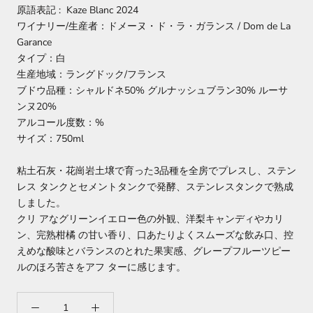
原語表記 : Kaze Blanc 2024
ワイナリー/生産者：ドメーヌ・ド・ラ・ガランス / Dom de La
Garance
タイプ：白
生産地域：ラングドック/フランス
ブドウ品種：シャルドネ50% グルナッシュブラン30% ルーサ
ンヌ20%
アルコール度数：%
サイズ：750ml
粘土石灰・花崗岩土壌で育った3品種を全房でプレスし、ステン
レス タンクとセメントタンクで発酵、ステンレスタンクで熟成
しました。
クリ アなグリーンイエロー色の外観、洋梨キャンディやカリ
ン、完熟柑橘 の甘い香り、口あたりよくスムーズな飲み口、控
えめな酸味とバランスのとれた果実感、グレープフルーツピー
ルのほろ苦さをアフ ターに感じます。